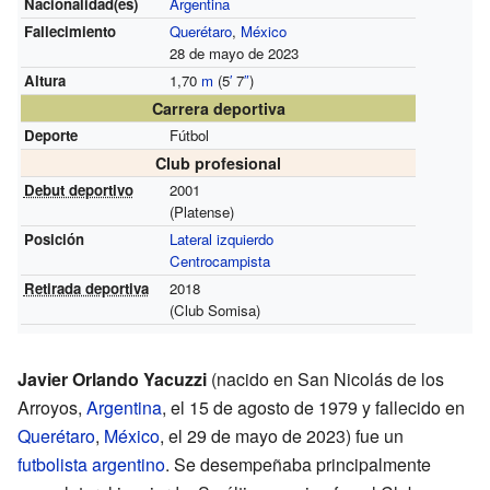
Nacionalidad(es)
Argentina
Fallecimiento
Querétaro
,
México
28 de mayo de 2023
Altura
1,70
m
(5
′
7
″
)
Carrera deportiva
Deporte
Fútbol
Club profesional
Debut deportivo
2001
(Platense)
Posición
Lateral izquierdo
Centrocampista
Retirada deportiva
2018
(Club Somisa)
Javier Orlando Yacuzzi
(nacido en San Nicolás de los
Arroyos,
Argentina
, el 15 de agosto de 1979 y fallecido en
Querétaro
,
México
, el 29 de mayo de 2023) fue un
futbolista
argentino
. Se desempeñaba principalmente