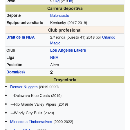
Peso
97
kg
(213
lb
)
Carrera deportiva
Deporte
Baloncesto
Equipo universitario
Kentucky (2017-2018)
Club profesional
Draft de la NBA
2.ª ronda (puesto 41) 2018 por
Orlando
Magic
Club
Los Angeles Lakers
Liga
NBA
Posición
Alero
2
Dorsal(es)
Trayectoria
Denver Nuggets
(2019-2020)
→Delaware Blue Coats (2019)
→Rio Grande Valley Vipers (2019)
→Windy City Bulls (2020)
Minnesota Timberwolves
(2020-2022)