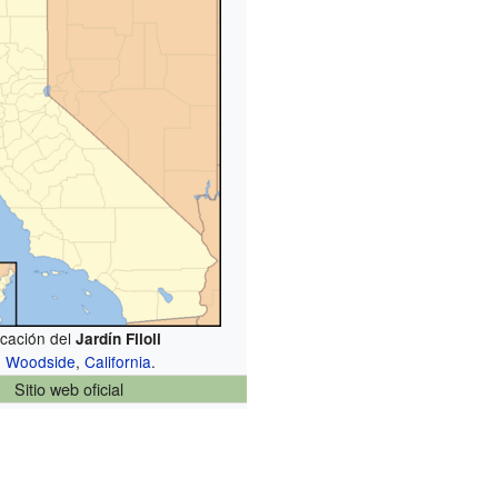
cación del
Jardín Filoli
n
Woodside
,
California
.
Sitio web oficial