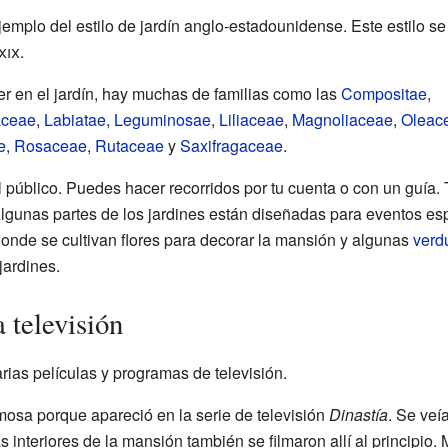
ejemplo del estilo de jardín anglo-estadounidense. Este estilo se
xix
.
er en el jardín, hay muchas de familias como las
Compositae
,
aceae
,
Labiatae
,
Leguminosae
,
Liliaceae
,
Magnoliaceae
,
Oleac
e
,
Rosaceae
,
Rutaceae
y
Saxifragaceae
.
 al público. Puedes hacer recorridos por tu cuenta o con un guía
Algunas partes de los jardines están diseñadas para eventos e
donde se cultivan flores para decorar la mansión y algunas
verd
jardines.
a televisión
arias películas y programas de televisión.
mosa porque apareció en la serie de televisión
Dinastía
. Se veía
interiores de la mansión también se filmaron allí al principio. 