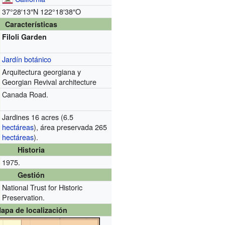
37°28′13″N
122°18′38″O
Características
Filoli Garden
Jardín botánico
Arquitectura georgiana y
Georgian Revival architecture
Canada Road.
Jardines 16 acres (6.5
hectáreas
), área preservada 265
hectáreas
).
Historia
1975.
Gestión
National Trust for Historic
Preservation.
apa de localización