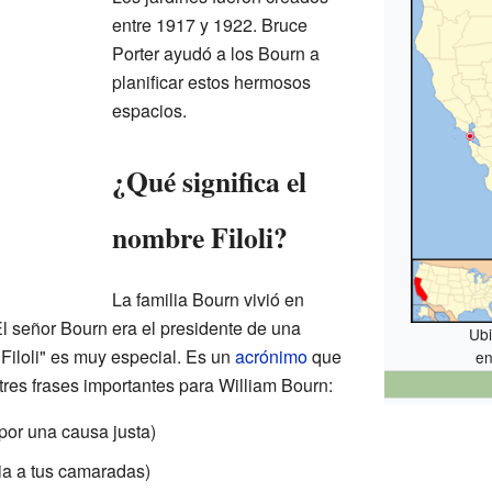
entre 1917 y 1922. Bruce
Porter ayudó a los Bourn a
planificar estos hermosos
espacios.
¿Qué significa el
nombre Filoli?
La familia Bourn vivió en
El señor Bourn era el presidente de una
Ubi
iloli" es muy especial. Es un
acrónimo
que
e
tres frases importantes para William Bourn:
 por una causa justa)
ia a tus camaradas)