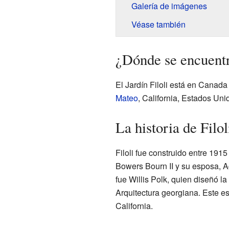
Galería de imágenes
Véase también
¿Dónde se encuentra
El Jardín Filoli está en Canad
Mateo
, California, Estados Un
La historia de Filo
Filoli fue construido entre 191
Bowers Bourn II y su esposa, A
fue Willis Polk, quien diseñó l
Arquitectura georgiana. Este es
California.