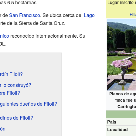
nas 6.5 hectáreas.
Lugar inscrito
Hit
ur de
San Francisco
. Se ubica cerca del
Lago
orte de la Sierra de Santa Cruz.
ánico
reconocido internacionalmente. Su
OL
.
dín Filoli?
én lo construyó?
re Filoli?
Planos de agu
finca fue
guientes dueños de Filoli?
Carringto
dines de Filoli?
País
ión
Localidad