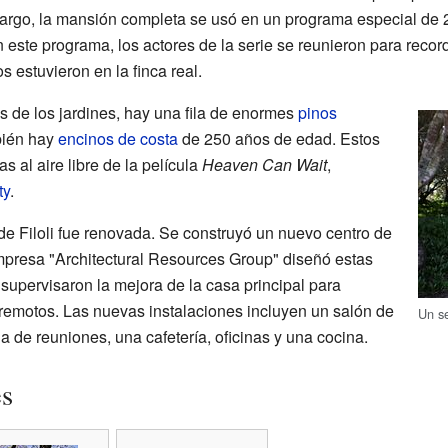
mbargo, la mansión completa se usó en un programa especial de
n este programa, los actores de la serie se reunieron para recor
 estuvieron en la finca real.
s de los jardines, hay una fila de enormes
pinos
bién hay
encinos de costa
de 250 años de edad. Estos
 al aire libre de la película
Heaven Can Wait
,
ty
.
de Filoli fue renovada. Se construyó un nuevo centro de
empresa "Architectural Resources Group" diseñó estas
supervisaron la mejora de la casa principal para
rremotos. Las nuevas instalaciones incluyen un salón de
Un se
a de reuniones, una cafetería, oficinas y una cocina.
es