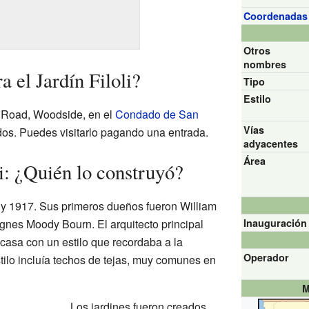
Coordenadas
Otros
nombres
 el Jardín Filoli?
Tipo
Estilo
a Road, Woodside, en el
Condado de San
Vías
idos. Puedes visitarlo pagando una entrada.
adyacentes
Área
li: ¿Quién lo construyó?
5 y 1917. Sus primeros dueños fueron William
gnes Moody Bourn. El arquitecto principal
Inauguración
a casa con un estilo que recordaba a la
Operador
tilo incluía techos de tejas, muy comunes en
M
Los jardines fueron creados