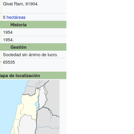
Givat Ram, 91904.
5
hectáreas
Historia
1954
1954.
Gestión
Sociedad sin ánimo de lucro.
65535
r
apa de localización