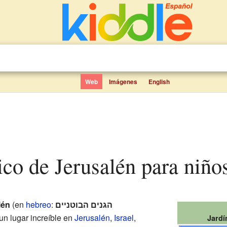
Web
Imágenes
English
ico de Jerusalén para niño
lén
(en
hebreo
:
הגנים הבוטניים
 un lugar increíble en
Jerusalén
,
Israel
,
Jardí