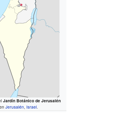
el
Jardín Botánico de Jerusalén
en
Jerusalén
,
Israel
.