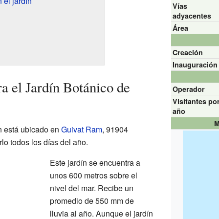
 el jardín
Vías
adyacentes
Área
Creación
Inauguración
a el Jardín Botánico de
Operador
Visitantes po
año
M
n está ubicado en
Guivat Ram
, 91904
rlo todos los días del año.
Este jardín se encuentra a
unos 600 metros sobre el
nivel del mar. Recibe un
promedio de 550 mm de
lluvia al año. Aunque el jardín