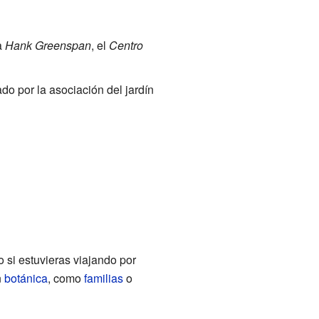
a
Hank Greenspan
, el
Centro
do por la asociación del jardín
 si estuvieras viajando por
n
botánica
, como
familias
o