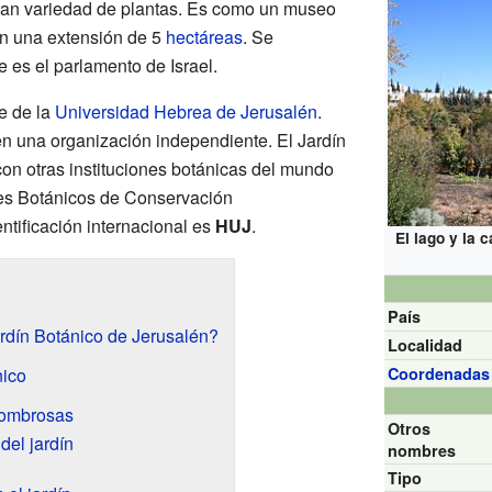
an variedad de plantas. Es como un museo
con una extensión de 5
hectáreas
. Se
e es el parlamento de Israel.
te de la
Universidad Hebrea de Jerusalén
.
en una organización independiente. El Jardín
con otras instituciones botánicas del mundo
es Botánicos de Conservación
entificación internacional es
HUJ
.
El lago y la 
País
rdín Botánico de Jerusalén?
Localidad
nico
Coordenadas
sombrosas
Otros
del jardín
nombres
Tipo