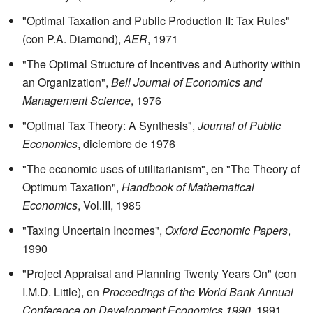
"Optimal Taxation and Public Production II: Tax Rules"
(con P.A. Diamond),
AER
, 1971
"The Optimal Structure of Incentives and Authority within
an Organization",
Bell Journal of Economics and
Management Science
, 1976
"Optimal Tax Theory: A Synthesis",
Journal of Public
Economics
, diciembre de 1976
"The economic uses of utilitarianism", en "The Theory of
Optimum Taxation",
Handbook of Mathematical
Economics
, Vol.III, 1985
"Taxing Uncertain Incomes",
Oxford Economic Papers
,
1990
"Project Appraisal and Planning Twenty Years On" (con
I.M.D. Little), en
Proceedings of the World Bank Annual
Conference on Development Economics 1990
, 1991