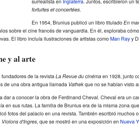
surrealista en
Inglaterra
. Juntos, escribieron un 
fortuites et concertées
.
En 1954, Brunius publicó un libro titulado
En mar
ulos sobre el cine francés de vanguardia. En él, exploraba cómo 
vas. El libro incluía ilustraciones de artistas como
Man Ray
y D
e y al arte
 fundadores de la revista
La Revue du cinéma
en 1928, junto c
es de una obra antigua llamada
Vathek
que no se habían visto a
a dar a conocer la obra de Ferdinand Cheval. Cheval era un car
ía en sus rutas. La familia de Brunius era de la misma zona qu
licó fotos del palacio en una revista. También escribió muchos o
o
Violons d'Ingres
, que se mostró en una exposición en
Nueva Y