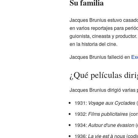
Su familia
Jacques Brunius estuvo casado
en varios reportajes para perió
guionista, cineasta y productor
en la historia del cine.
Jacques Brunius falleció en
Ex
¿Qué películas dir
Jacques Brunius dirigió varias 
1931:
Voyage aux Cyclades
(
1932:
Films publicitaires
(con
1934:
Autour d'une évasion
(
1936:
La vie est à nous
(codir