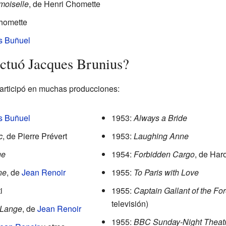
moiselle
, de Henri Chomette
Chomette
s Buñuel
actuó Jacques Brunius?
articipó en muchas producciones:
s Buñuel
1953:
Always a Bride
c
, de Pierre Prévert
1953:
Laughing Anne
ge
1954:
Forbidden Cargo
, de Har
ne
, de
Jean Renoir
1955:
To Paris with Love
i
1955:
Captain Gallant of the Fo
televisión)
 Lange
, de
Jean Renoir
1955:
BBC Sunday-Night Theat