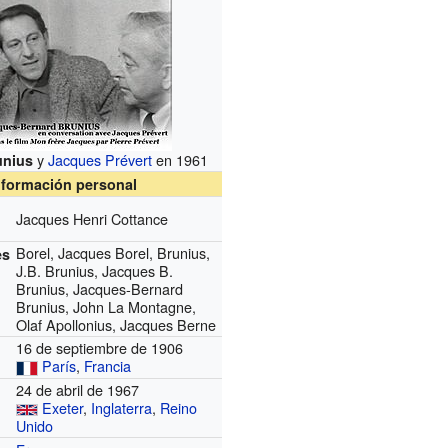
y
Jacques Prévert
en 1961
unius
nformación personal
Jacques Henri Cottance
Borel, Jacques Borel, Brunius,
es
J.B. Brunius, Jacques B.
Brunius, Jacques-Bernard
Brunius, John La Montagne,
Olaf Apollonius, Jacques Berne
16 de septiembre de 1906
París
,
Francia
24 de abril de 1967
Exeter
,
Inglaterra
,
Reino
Unido