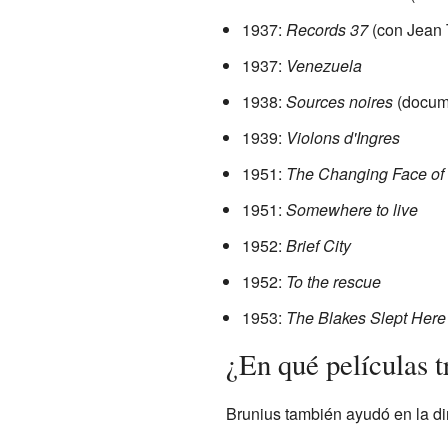
1937:
Records 37
(con Jean 
1937:
Venezuela
1938:
Sources noires
(docum
1939:
Violons d'Ingres
1951:
The Changing Face of
1951:
Somewhere to live
1952:
Brief City
1952:
To the rescue
1953:
The Blakes Slept Here
¿En qué películas 
Brunius también ayudó en la dir