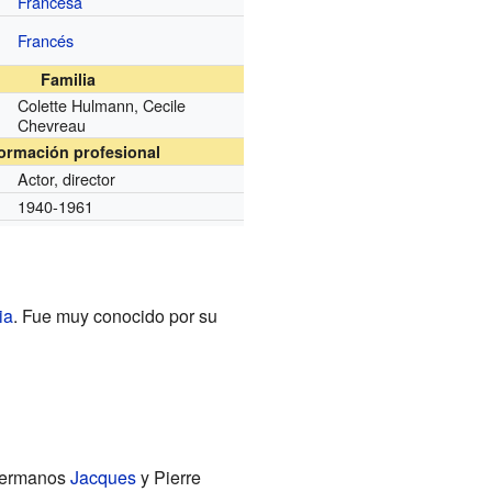
Francesa
Francés
Familia
Colette Hulmann, Cecile
Chevreau
formación profesional
Actor, director
1940-1961
ia
. Fue muy conocido por su
hermanos
Jacques
y Pierre