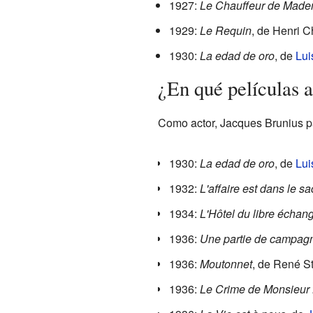
1927:
Le Chauffeur de Made
1929:
Le Requin
, de Henri 
1930:
La edad de oro
, de
Lui
¿En qué películas 
Como actor, Jacques Brunius p
1930:
La edad de oro
, de
Lui
1932:
L'affaire est dans le sa
1934:
L'Hôtel du libre échan
1936:
Une partie de campag
1936:
Moutonnet
, de René St
1936:
Le Crime de Monsieur