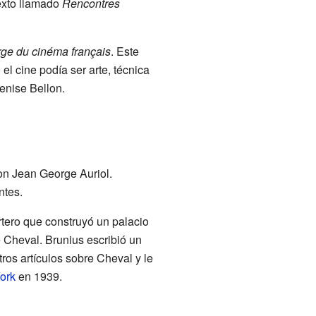
texto llamado
Rencontres
ge du cinéma français
. Este
el cine podía ser arte, técnica
enise Bellon.
on Jean George Auriol.
ntes.
tero que construyó un palacio
e Cheval. Brunius escribió un
tros artículos sobre Cheval y le
ork
en 1939.