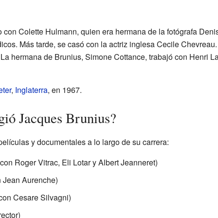
 con Colette Hulmann, quien era hermana de la fotógrafa Deni
dicos. Más tarde, se casó con la actriz inglesa Cecile Chevreau
. La hermana de Brunius, Simone Cottance, trabajó con Henri La
eter
,
Inglaterra
, en 1967.
igió Jacques Brunius?
películas y documentales a lo largo de su carrera:
con Roger Vitrac, Eli Lotar y Albert Jeanneret)
 Jean Aurenche)
con Cesare Silvagni)
ector)