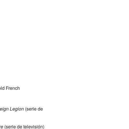
old French
reign Legion
(serie de
re
(serie de televisión)