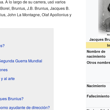
a. A lo largo de su carrera, usó varios
orel, Brunius, J.B. Brunius, Jacques B.
ius, John La Montagne, Olaf Apollonius y
Jacques Br
us?
I
Nombre de
nacimiento
 Segunda Guerra Mundial
Otros nombr
iones
y al arte
Nacimiento
Fallecimiento
ques Brunius?
 como ayudante de dirección?