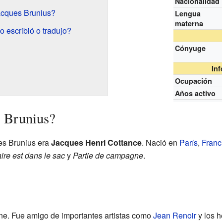
Nacionalidad
acques Brunius?
Lengua
materna
o escribió o tradujo?
Cónyuge
In
Ocupación
Años activo
s Brunius?
es Brunius era
Jacques Henri Cottance
. Nació en
París
,
Franc
aire est dans le sac
y
Partie de campagne
.
cine. Fue amigo de importantes artistas como
Jean Renoir
y los 