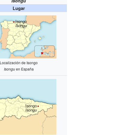
Isongu
Lugar
Isongo
Isongu
Localización de Isongo
Isongu
en España
Isongo
Isongu