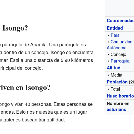
Coordenada
 Isongo?
Entidad
•
País
•
Comunidad
a parroquia de Abamia. Una parroquia es
Autónoma
 dentro de un concejo. Isongo se encuentra
• Concejo
 mar. Está a una distancia de 5,90 kilómetros
•
Parroquia
principal del concejo.
Altitud
• Media
Población
(2
iven en Isongo?
• Total
Huso horari
Nombre en
ongo vivían 40 personas. Estas personas se
asturiano
iviendas. Esto nos muestra que es un lugar
ra quienes buscan tranquilidad.