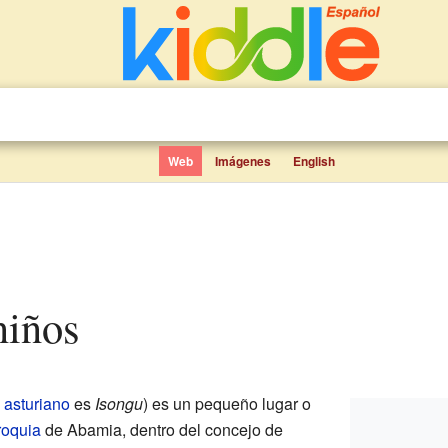
Web
Imágenes
English
niños
n
asturiano
es
Isongu
) es un pequeño lugar o
roquia
de Abamia, dentro del concejo de