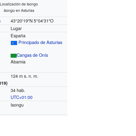
Localización de Isongo
Isongu
en Asturias
43°20′19″N
5°04′31″O
s
Lugar
España
Principado de Asturias
Cangas de Onís
Abamia
124 m s. n. m.
019)
34 hab.
UTC+01:00
o
Isongu