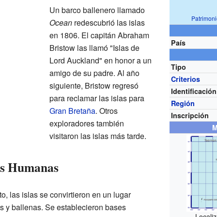
Un barco ballenero llamado
Patrimon
Ocean
redescubrió las islas
en 1806. El capitán Abraham
País
Bristow las llamó "Islas de
Lord Auckland" en honor a un
Tipo
amigo de su padre. Al año
Criterios
siguiente, Bristow regresó
Identificación
para reclamar las islas para
Región
Gran Bretaña
. Otros
Inscripción
exploradores también
M
visitaron las islas más tarde.
es Humanas
 las islas se convirtieron en un lugar
as y ballenas. Se establecieron bases
Localiz