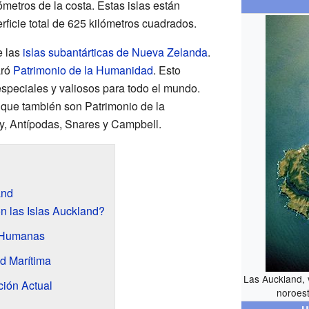
ómetros de la costa. Estas islas están
ficie total de 625 kilómetros cuadrados.
e las
islas subantárticas de Nueva Zelanda
.
aró
Patrimonio de la Humanidad
. Esto
especiales y valiosos para todo el mundo.
 que también son Patrimonio de la
y, Antípodas, Snares y Campbell.
and
 las Islas Auckland?
s Humanas
d Marítima
Las Auckland, 
ción Actual
noroest