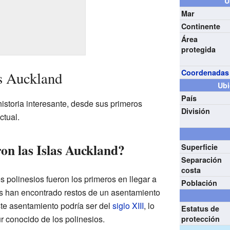
U
Mar
Continente
Área
protegida
Coordenadas
as Auckland
Ubi
País
istoria interesante, desde sus primeros
División
ctual.
on las Islas Auckland?
Superficie
Separación
costa
polinesios fueron los primeros en llegar a
Población
os han encontrado restos de un asentamiento
ste asentamiento podría ser del
siglo XIII
, lo
Estatus de
ur conocido de los polinesios.
protección