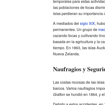
temporales para estas activida
las poblaciones de focas dismi
islas perdieran su importancia 
A mediados del
siglo XIX
, hub
permanentes. Un grupo de
mao
cazando focas y cultivando lin
basada en la agricultura y la c
tiempo. En 1863, las islas Auck
Nueva Zelanda.
Naufragios y Segur
Las costas rocosas de las isla
barcos. Varios naufragios impor
Grafton
se hundió en 1864, y e
Debido a estos accidentes, en 