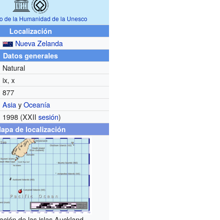
io de la Humanidad de la Unesco
Localización
Nueva Zelanda
Datos generales
Natural
ix, x
877
Asia
y
Oceanía
1998 (XXII
sesión
)
apa de localización
ación de las islas Auckland