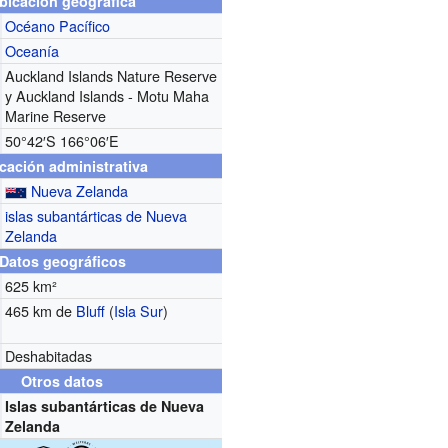
bicación geográfica
Océano Pacífico
Oceanía
Auckland Islands Nature Reserve
y Auckland Islands - Motu Maha
Marine Reserve
50°42′S
166°06′E
cación administrativa
Nueva Zelanda
islas subantárticas de Nueva
Zelanda
Datos geográficos
625 km²
465 km de
Bluff
(
Isla Sur
)
Deshabitadas
Otros datos
Islas subantárticas de Nueva
Zelanda