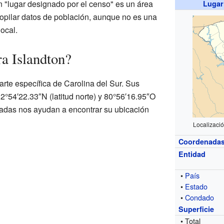
n "lugar designado por el censo" es un área
Lugar
copilar datos de población, aunque no es una
ocal.
a Islandton?
arte específica de Carolina del Sur. Sus
°54′22.33″N (latitud norte) y 80°56′16.95″O
nadas nos ayudan a encontrar su ubicación
Localizació
Coordenada
Entidad
•
País
•
Estado
•
Condado
Superficie
• Total