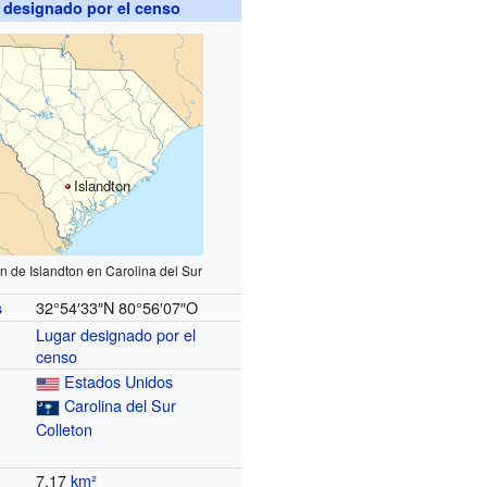
 designado por el censo
Islandton
n de Islandton en Carolina del Sur
32°54′33″N
80°56′07″O
s
Lugar designado por el
censo
Estados Unidos
Carolina del Sur
Colleton
7,17
km²