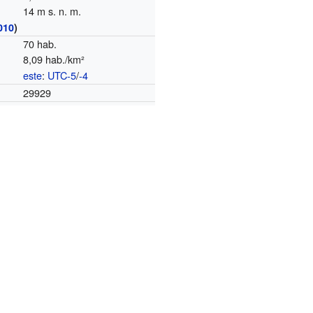
14 m s. n. m.
010
)
70 hab.
8,09 hab./km²
este
:
UTC-5
/
-4
o
29929