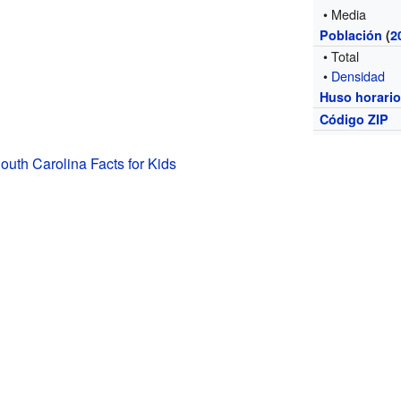
• Media
Población
(
2
• Total
•
Densidad
Huso horari
Código ZIP
South Carolina Facts for Kids