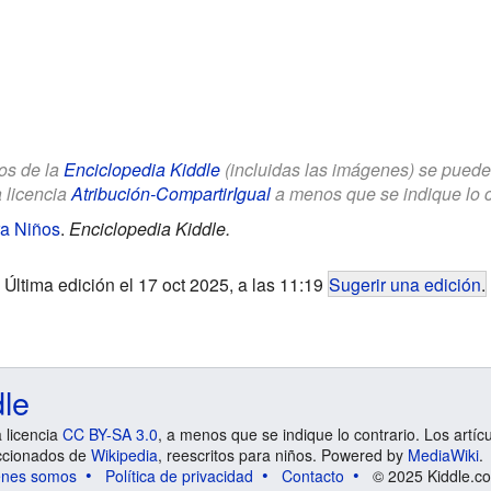
los de la
Enciclopedia Kiddle
(incluidas las imágenes) se puede u
a licencia
Atribución-CompartirIgual
a menos que se indique lo con
ra Niños
.
Enciclopedia Kiddle.
Última edición el 17 oct 2025, a las 11:19
Sugerir una edición
.
dle
a licencia
CC BY-SA 3.0
, a menos que se indique lo contrario. Los artíc
ccionados de
Wikipedia
, reescritos para niños. Powered by
MediaWiki
.
énes somos
Política de privacidad
Contacto
© 2025 Kiddle.co