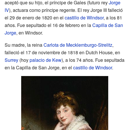
aceptó que su hijo, el príncipe de Gales (futuro rey
Jorge
IV
), actuara como príncipe regente. El rey Jorge III falleció
el 29 de enero de 1820 en el
castillo de Windsor
, a los 81
años. Fue sepultado el 16 de febrero en la
Capilla de San
Jorge
, en Windsor.
Su madre, la reina
Carlota de Mecklemburgo-Strelitz
,
falleció el 17 de noviembre de 1818 en Dutch House, en
Surrey
(hoy
palacio de Kew
), a los 74 años. Fue sepultada
en la Capilla de San Jorge, en el
castillo de Windsor
.