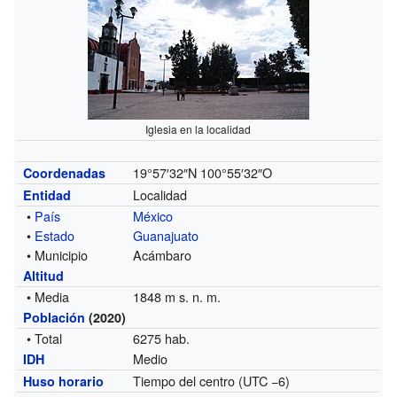
Iglesia en la localidad
19°57′32″N
100°55′32″O
Coordenadas
Localidad
Entidad
•
País
México
•
Estado
Guanajuato
• Municipio
Acámbaro
Altitud
• Media
1848 m s. n. m.
Población
(2020)
• Total
6275 hab.
Medio
IDH
Tiempo del centro (UTC −6)
Huso horario