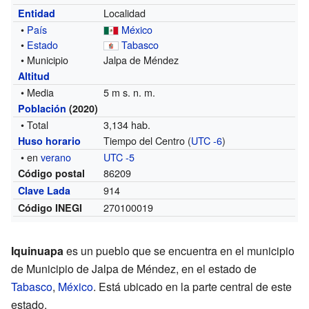
Localidad
Entidad
•
País
México
•
Estado
Tabasco
• Municipio
Jalpa de Méndez
Altitud
• Media
5 m s. n. m.
Población
(2020)
• Total
3,134 hab.
Tiempo del Centro (
UTC -6
)
Huso horario
• en
verano
UTC -5
86209
Código postal
914
Clave Lada
270100019
Código INEGI
Iquinuapa
es un pueblo que se encuentra en el municipio
de Municipio de Jalpa de Méndez, en el estado de
Tabasco
,
México
. Está ubicado en la parte central de este
estado.