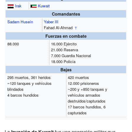
Irak
Kuwait
Comandantes
Sadam Huseín
Yaber III
Fahad Al-Ahmad
†
Fuerzas en combate
88.000
16.000 Ejército
21.000 Reserva
7.000 Guardia Nacional
18.000 Policía
Bajas
295 muertos, 361 heridos
420 muertos
~120 tanques y vehículos
12.000 prisioneros
blindados
~200 y +850 tanques y
4 barcos hundidos
vehículos armados
destruidos/capturados
17 barcos hundidos, 6
capturados
La
Invasión de Kuwait
fue una operación militar que