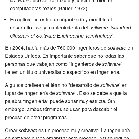
software
debe ser confiable y funcionar bien en
computadoras reales (Bauer, 1972).
Es aplicar un enfoque organizado y medible al
desarrollo, uso y mantenimiento del
software
(
Standard
Glossary of Software Engineering Terminology
).
En 2004, había más de 760,000 ingenieros de
software
en
Estados Unidos. Es importante saber que no todas las
personas que trabajan como "ingenieros de
software
"
tienen un título universitario específico en ingeniería.
Algunos prefieren el término "desarrollo de
software
" en
lugar de "ingeniería de
software
". Esto se debe a que la
palabra "ingeniería" puede sonar muy estricta. Sin
embargo, ambos términos se usan para describir el
proceso de crear programas.
Crear
software
es un proceso muy creativo. La ingeniería
de
software
busca organizar este proceso. Así se reduce