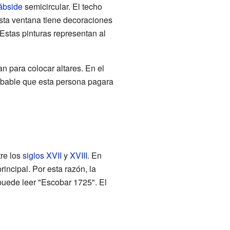
ábside
semicircular. El techo
Esta ventana tiene decoraciones
 Estas pinturas representan al
n para colocar altares. En el
robable que esta persona pagara
tre los
siglos XVII
y
XVIII
. En
incipal. Por esta razón, la
 puede leer "Escobar 1725". El