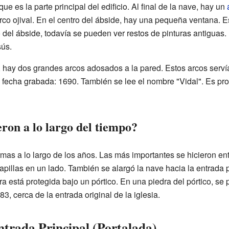
ue es la parte principal del edificio. Al final de la nave, hay un
rco ojival. En el centro del ábside, hay una pequeña ventana. 
 del ábside, todavía se pueden ver restos de pinturas antiguas.
sús.
 hay dos grandes arcos adosados a la pared. Estos arcos servía
a fecha grabada: 1690. También se lee el nombre "Vidal". Es p
ron a lo largo del tiempo?
ormas a lo largo de los años. Las más importantes se hicieron en
pillas en un lado. También se alargó la nave hacia la entrada pr
ra está protegida bajo un pórtico. En una piedra del pórtico, se
, cerca de la entrada original de la iglesia.
trada Principal (Portalada)