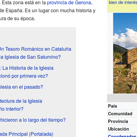
 Esta zona está en la
provincia de Gerona
,
bien de interés
 de España. Es un lugar con mucha historia y
ura de su época.
 Un Tesoro Románico en Cataluña
a Iglesia de San Saturnino?
 La Historia de la Iglesia
onó por primera vez?
glesia en el pasado?
ectura de la Iglesia
País
o interior?
Comunidad
icieron a lo largo del tiempo?
Provincia
Ubicación
da Principal (Portalada)
Coordenadas