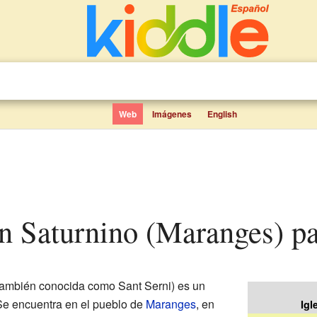
Web
Imágenes
English
an Saturnino (Maranges) p
ambién conocida como Sant Serni) es un
 Se encuentra en el pueblo de
Maranges
, en
Igl