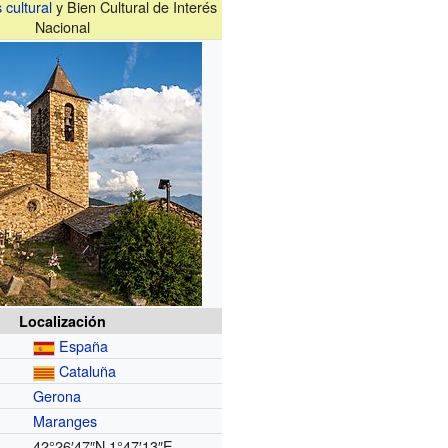
 cultural
y Bien Cultural de Interés
Nacional
Localización
España
Cataluña
Gerona
Maranges
42°26′47″N
1°47′13″E