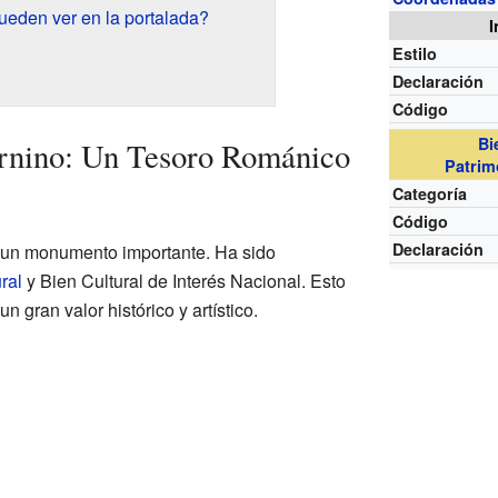
ueden ver en la portalada?
I
Estilo
Declaración
Código
Bi
urnino: Un Tesoro Románico
Patrim
Categoría
Código
Declaración
s un monumento importante. Ha sido
ral
y Bien Cultural de Interés Nacional. Esto
un gran valor histórico y artístico.