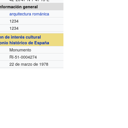
nformación general
arquitectura románica
1234
1234
en de interés cultural
onio histórico de España
Monumento
RI-51-0004274
22 de marzo de 1978