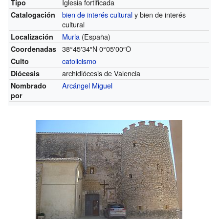
Iglesia fortificada
Tipo
bien de interés cultural
y bien de interés
Catalogación
cultural
Murla
(España)
Localización
38°45′34″N
0°05′00″O
Coordenadas
catolicismo
Culto
archidiócesis de Valencia
Diócesis
Arcángel Miguel
Nombrado
por