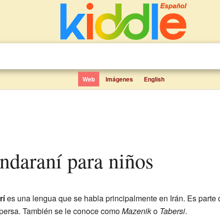
Web
Imágenes
English
ndaraní para niños
rí
es una lengua que se habla principalmente en Irán. Es parte d
l persa. También se le conoce como
Mazenik
o
Tabersi
.