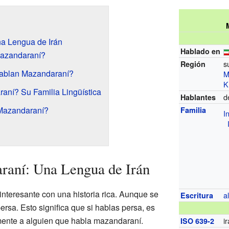
a Lengua de Irán
Hablado en
Mazandaraní?
s
Región
ablan Mazandaraní?
M
K
aní? Su Familia Lingüística
d
Hablantes
Mazandaraní?
Familia
I
O
N
raní: Una Lengua de Irán
nteresante con una historia rica. Aunque se
a
Escritura
persa. Esto significa que si hablas persa, es
mente a alguien que habla mazandaraní.
ir
ISO 639-2