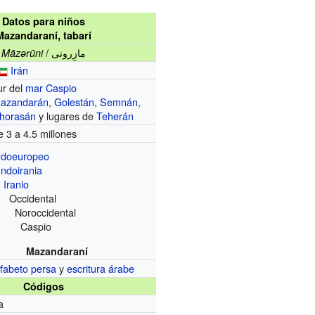
Datos para niños
Mazandaraní, tabarí
/ مازِرونی
Māzərūni
Irán
ur del
mar Caspio
azandarán
,
Golestán
,
Semnán
,
horasán
y lugares de
Teherán
e 3 a 4.5 millones
ndoeuropeo
Indoirania
Iranio
ccidental
oroccidental
Caspio
Mazandaraní
lfabeto persa
y
escritura árabe
Códigos
a