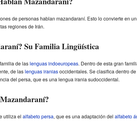
 Hablan Mazandaraní?
llones de personas hablan mazandaraní. Esto lo convierte en un
tas regiones de Irán.
raní? Su Familia Lingüística
familia de las
lenguas indoeuropeas
. Dentro de esta gran famil
nte, de las
lenguas iranias
occidentales. Se clasifica dentro de
rencia del persa, que es una lengua irania sudoccidental.
l Mazandaraní?
 utiliza el
alfabeto persa
, que es una adaptación del
alfabeto á