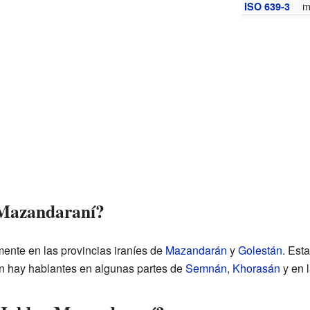
m
ISO 639-3
 Mazandaraní?
mente en las provincias iraníes de
Mazandarán
y
Golestán
. Est
n hay hablantes en algunas partes de
Semnán
,
Khorasán
y en l