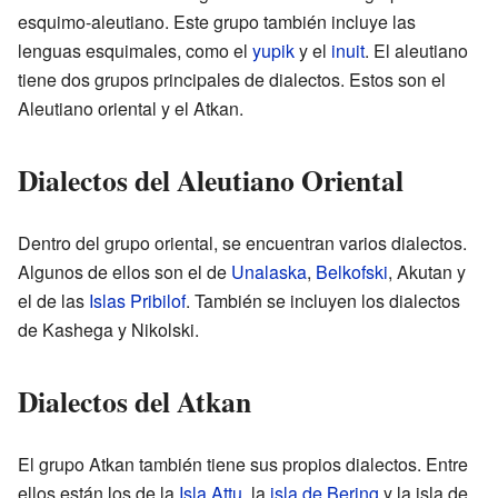
esquimo-aleutiano. Este grupo también incluye las
lenguas esquimales, como el
yupik
y el
inuit
. El aleutiano
tiene dos grupos principales de dialectos. Estos son el
Aleutiano oriental y el Atkan.
Dialectos del Aleutiano Oriental
Dentro del grupo oriental, se encuentran varios dialectos.
Algunos de ellos son el de
Unalaska
,
Belkofski
, Akutan y
el de las
Islas Pribilof
. También se incluyen los dialectos
de Kashega y Nikolski.
Dialectos del Atkan
El grupo Atkan también tiene sus propios dialectos. Entre
ellos están los de la
Isla Attu
, la
isla de Bering
y la isla de