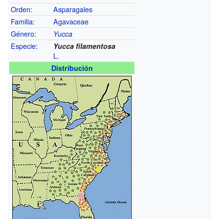
Orden
:
Asparagales
Familia
:
Agavaceae
Género
:
Yucca
Especie
:
Yucca filamentosa
L.
Distribución