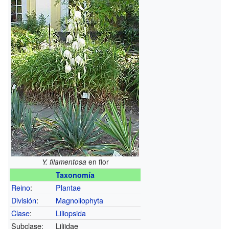
en flor
Y. filamentosa
Taxonomía
Reino
:
Plantae
División
:
Magnoliophyta
Clase
:
Liliopsida
Subclase:
Liliidae