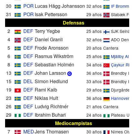
30
POR
Lucas Hägg Johansson
32 años
IF Brommap
31
POR
Isak Pettersson
29 años
Stabæk Fotb
Defensas
2
DEF
Terry Yegbe
25 años
SJK Seinäjo
4
DEF
Daniel Granli
32 años
ADO Den H
5
DEF
Frode Aronsson
20 años
Cantera
6
DEF
Rasmus Wikström
25 años
Mjällby AIF
8
DEF
Sebastian Holmén
34 años
Çaykur Rize
13
DEF
Johan Larsson
36 años
Brøndby IF
15
DEL
Simon Hedlund
33 años
Brøndby IF
19
DEF
Rami Kaib
29 años
Djurgårdens
23
DEF
Niklas Hult
36 años
Hannover 9
26
DEF
Ludvig Richtnér
21 años
Cantera
29
DEF
Ibrahim Buhari
24 años
Plateau Uni
Mediocampistas
7
MED
Jens Thomasen
30 años
Nîmes Olym