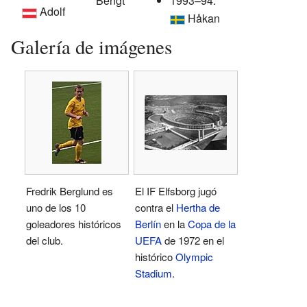
Bengt
1993–94:
Adolf
Håkan
Galería de imágenes
Fredrik Berglund es
El IF Elfsborg jugó
uno de los 10
contra el
Hertha de
goleadores históricos
Berlín
en la
Copa de la
del club.
UEFA
de 1972 en el
histórico
Olympic
Stadium
.