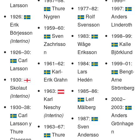
1957–58:
1995–
Larsson
Thure
1977–82:
1997:
1926:
Nygren
Rolf
Anders
Erik
Svensson
Linderoth
1959–60:
Börjesson
Sven
1983:
1998–99:
(interino)
Zachrisso
Wåge
Kalle
1926–30:
n
Eriksson
Björklund
Carl
1961–62:
1984:
1999–01:
Larsson
Karl-
Lars
Bengt-
1930:
Erik Grahn
Hedén
Arne
Skolaut
Strömberg
1963:
1985–86:
(interino)
Karl
Leif
2002–
1930–38:
Neschy
Målberg
2003:
Carl
(interino)
Anders
1987:
Larsson y
Grönhage
1963–67:
Sven
Thure
n
Thure
Andersso
Claesson