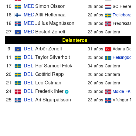
10
MED
Simon Olsson
28 años
SC Heerenv
16
MED
Altti Hellemaa
22 años
Trelleborgs
18
MED
Júlíus Magnússon
28 años
Fredrikstad
27
MED
Besfort Zeneli
23 años
Cantera
Delanteros
9
DEL
Arbër Zeneli
31 años
Adana Demi
11
DEL
Taylor Silverholt
25 años
Helsingborg
17
DEL
Per Samuel Frick
34 años
Cantera
20
DEL
Gottfrid Rapp
20 años
Cantera
21
DEL
Leo Östman
20 años
Cantera
24
DEL
Frederik Ihler
23 años
Molde FK
25
DEL
Ari Sigurpálsson
23 años
Víkingur Rey