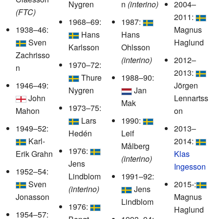
Nygren
n
(interino)
2004–
(FTC)
2011:
1968–69:
1987:
1938–46:
Magnus
Hans
Hans
Sven
Haglund
Karlsson
Ohlsson
Zachrisso
(interino)
2012–
1970–72:
n
2013:
Thure
1988–90:
1946–49:
Jörgen
Nygren
Jan
John
Lennartss
Mak
1973–75:
Mahon
on
Lars
1990:
1949–52:
2013–
Hedén
Leif
Karl-
2014:
Målberg
1976:
Erik Grahn
Klas
(interino)
Jens
Ingesson
1952–54:
Lindblom
1991–92:
Sven
2015-:
(interino)
Jens
Jonasson
Magnus
Lindblom
1976:
Haglund
1954–57: