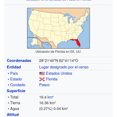
Ubicación de Florida en EE. UU.
28°21′40″N
82°41′14″O
Coordenadas
Lugar designado por el censo
Entidad
•
País
Estados Unidos
•
Estado
Florida
•
Condado
Pasco
Superficie
• Total
16.4
km²
• Tierra
16.36 km²
• Agua
(0.27%) 0.04 km²
Altitud