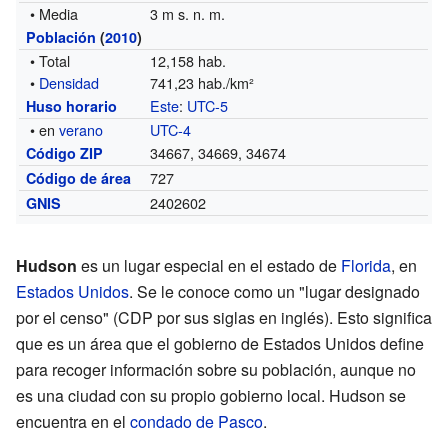
• Media
3 m s. n. m.
Población
(
2010
)
• Total
12,158 hab.
•
Densidad
741,23 hab./km²
Este
:
UTC-5
Huso horario
• en
verano
UTC-4
34667, 34669, 34674
Código ZIP
727
Código de área
2402602
GNIS
Hudson
es un lugar especial en el estado de
Florida
, en
Estados Unidos
. Se le conoce como un "lugar designado
por el censo" (CDP por sus siglas en inglés). Esto significa
que es un área que el gobierno de Estados Unidos define
para recoger información sobre su población, aunque no
es una ciudad con su propio gobierno local. Hudson se
encuentra en el
condado de Pasco
.