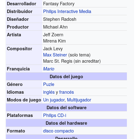
Fantasy Factory
Desarrollador
Philips Interactive Media
Distribuidor
Stephen Radosh
Diseñador
Michael Ahn
Productor
Jeff Zoern
Artista
Mirena Kim
Jack Levy
Compositor
Max Steiner
(solo tema)
Marc St. Regis (sin acreditar)
Franquicia
Mario
Datos del juego
Puzle
Género
inglés
y
francés
Idiomas
Un jugador
,
Multijugador
Modos de juego
Datos del software
Philips CD-i
Plataformas
Datos del hardware
disco compacto
Formato
Desarrollo