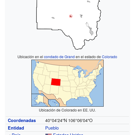
Ubicación en el
condado de Grand
en el estado de
Colorado
Ubicación de Colorado en EE. UU.
40°04′24″N
106°06′04″O
Coordenadas
Pueblo
Entidad
•
País
Estados Unidos