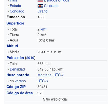
•
Estado
Colorado
•
Condado
Grand
1860
Fundación
Superficie
• Total
2
km²
• Tierra
2 km²
• Agua
(0%) 0 km²
Altitud
• Media
2341 m s. n. m.
Población
(
2010
)
• Total
663 hab.
•
Densidad
349,36 hab./km²
Montaña
:
UTC-7
Huso horario
• en
verano
UTC-6
80451
Código ZIP
970
Código de área
Sitio web oficial