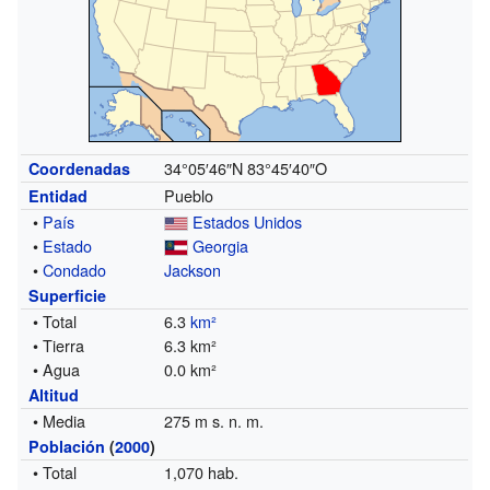
34°05′46″N
83°45′40″O
Coordenadas
Pueblo
Entidad
•
País
Estados Unidos
•
Estado
Georgia
•
Condado
Jackson
Superficie
• Total
6.3
km²
• Tierra
6.3 km²
• Agua
0.0 km²
Altitud
• Media
275 m s. n. m.
Población
(
2000
)
• Total
1,070 hab.