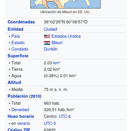
Ubicación de Misuri en EE. UU.
36°02′25″N
90°06′57″O
Coordenadas
Ciudad
Entidad
•
País
Estados Unidos
•
Estado
Misuri
•
Condado
Dunklin
Superficie
• Total
2.03
km²
• Tierra
2.02 km²
• Agua
(0.38%) 0.01 km²
Altitud
• Media
75 m s. n. m.
Población
(
2010
)
• Total
663 hab.
•
Densidad
326,51 hab./km²
Centro:
UTC-6
Huso horario
• en
verano
UTC-5
63855
Código ZIP