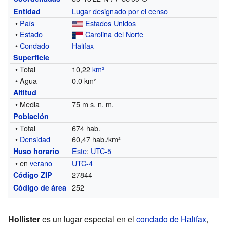
Lugar designado por el censo
Entidad
•
País
Estados Unidos
•
Estado
Carolina del Norte
•
Condado
Halifax
Superficie
• Total
10,22
km²
• Agua
0.0 km²
Altitud
• Media
75 m s. n. m.
Población
• Total
674 hab.
•
Densidad
60,47 hab./km²
Este
:
UTC-5
Huso horario
• en
verano
UTC-4
27844
Código ZIP
252
Código de área
Hollister
es un lugar especial en el
condado de Halifax
,