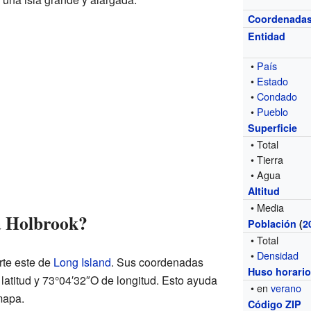
Coordenada
Entidad
•
País
•
Estado
•
Condado
•
Pueblo
Superficie
• Total
• Tierra
• Agua
Altitud
• Media
a Holbrook?
Población
(
2
• Total
•
Densidad
rte este de
Long Island
. Sus coordenadas
Huso horari
latitud y 73°04′32″O de longitud. Esto ayuda
• en
verano
mapa.
Código ZIP