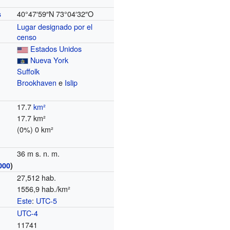
40°47′59″N
73°04′32″O
s
Lugar designado por el
censo
Estados Unidos
Nueva York
Suffolk
Brookhaven
e
Islip
17.7
km²
17.7 km²
(0%) 0 km²
36 m s. n. m.
000
)
27,512 hab.
1556,9 hab./km²
Este
:
UTC-5
o
UTC-4
11741