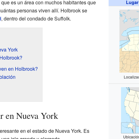
a que es un área con muchos habitantes que
Lugar
cuántas personas viven allí. Holbrook se
d
, dentro del condado de Suffolk.
eva York
Holbrook?
ven en Holbrook?
blación
Localiza
r en Nueva York
eresante en el estado de Nueva York. Es
Ubicació
, una isla grande y alargada.