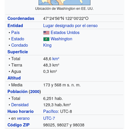
Ubicación de Washington en EE. UU.
47°24′56″N
122°00′22″O
Coordenadas
Lugar designado por el censo
Entidad
•
País
Estados Unidos
•
Estado
Washington
•
Condado
King
Superficie
• Total
48,6
km²
• Tierra
48,3 km²
• Agua
0,3 km²
Altitud
• Media
173 y 568 m s. n. m.
Población
(
2000
)
• Total
6,251 hab.
•
Densidad
129,3 hab./km²
Pacífico
: UTC-8
Huso horario
• en
verano
UTC-7
98025, 98027 y 98038
Código ZIP