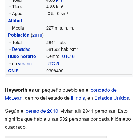
• Tierra
4.88 km²
• Agua
(0%) 0 km²
Altitud
• Media
227 m s. n. m.
Población
(
2010
)
• Total
2841 hab.
•
Densidad
581,92 hab./km²
Centro:
UTC-6
Huso horario
• en
verano
UTC-5
2398499
GNIS
Heyworth
es un pequeño pueblo en el
condado de
McLean
, dentro del estado de
Illinois
, en
Estados Unidos
.
Según el
censo de 2010
, vivían allí 2841 personas. Esto
significa que había unas 582 personas por cada kilómetro
cuadrado.