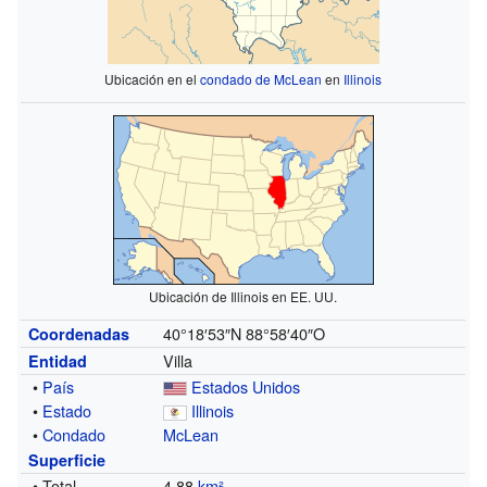
Ubicación en el
condado de McLean
en
Illinois
Ubicación de Illinois en EE. UU.
40°18′53″N
88°58′40″O
Coordenadas
Villa
Entidad
•
País
Estados Unidos
•
Estado
Illinois
•
Condado
McLean
Superficie
• Total
4.88
km²