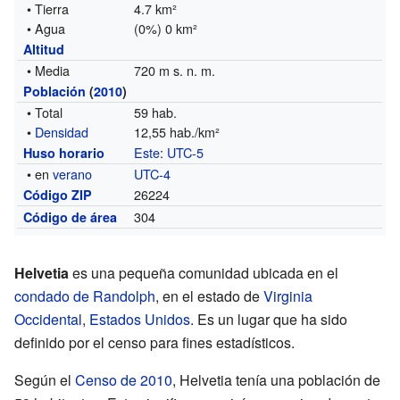
• Tierra
4.7 km²
• Agua
(0%) 0 km²
Altitud
• Media
720 m s. n. m.
Población
(
2010
)
• Total
59 hab.
•
Densidad
12,55 hab./km²
Este
:
UTC-5
Huso horario
• en
verano
UTC-4
26224
Código ZIP
304
Código de área
Helvetia
es una pequeña comunidad ubicada en el
condado de Randolph
, en el estado de
Virginia
Occidental
,
Estados Unidos
. Es un lugar que ha sido
definido por el censo para fines estadísticos.
Según el
Censo de 2010
, Helvetia tenía una población de