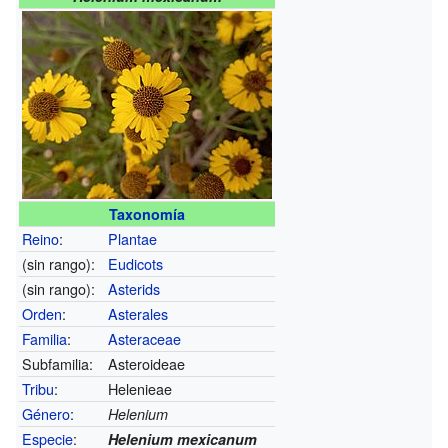
Taxonomía
Reino
:
Plantae
(sin rango):
Eudicots
(sin rango):
Asterids
Orden
:
Asterales
Familia
:
Asteraceae
Subfamilia:
Asteroideae
Tribu
:
Helenieae
Género
:
Helenium
Especie
:
Helenium mexicanum