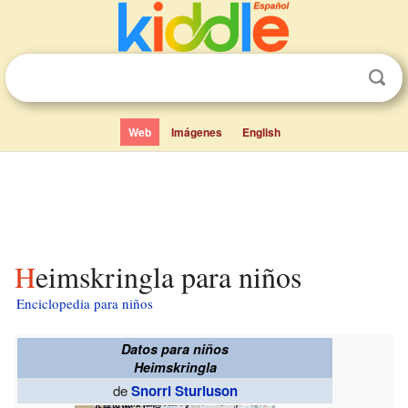
Web
Imágenes
English
Heimskringla para niños
Enciclopedia para niños
Datos para niños
Heimskringla
de
Snorri Sturluson