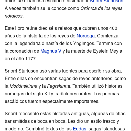
autor fue el famoso escaldo e historiador
Snorri Sturluson
.
A veces también se le conoce como
Crónica de los reyes
nórdicos
.
Este libro reúne dieciséis relatos que cubren unos 400
años de la historia de los reyes de
Noruega
. Comienza
con la legendaria dinastía de los Ynglingos. Termina con
la coronación de
Magnus V
y la muerte de Eystein Meyla
en el año 1177.
Snorri Sturluson usó varias fuentes para escribir su obra.
Entre ellas se encuentran sagas de reyes anteriores, como
la
Morkinskinna
y la
Fagrskinna
. También utilizó historias
noruegas del siglo XII y tradiciones orales. Los poemas
escáldicos fueron especialmente importantes.
Snorri reescribió estas historias antiguas, algunas de ellas
transmitidas de boca en boca. Les dio un estilo fresco y
moderno. Combinó textos de las
Eddas
, sagas islandesas