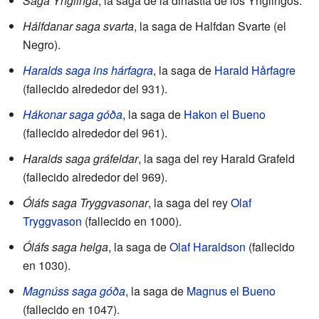
Saga Ynglinga
, la saga de la dinastía de los Ynglingos.
Hálfdanar saga svarta
, la saga de Halfdan Svarte (el
Negro).
Haralds saga ins hárfagra
, la saga de
Harald Hårfagre
(fallecido alrededor del 931).
Hákonar saga góða
, la saga de
Hakon el Bueno
(fallecido alrededor del 961).
Haralds saga gráfeldar
, la saga del rey Harald Grafeld
(fallecido alrededor del 969).
Óláfs saga Tryggvasonar
, la saga del rey
Olaf
Tryggvason
(fallecido en 1000).
Óláfs saga helga
, la saga de
Olaf Haraldson
(fallecido
en 1030).
Magnúss saga góða
, la saga de
Magnus el Bueno
(fallecido en 1047).