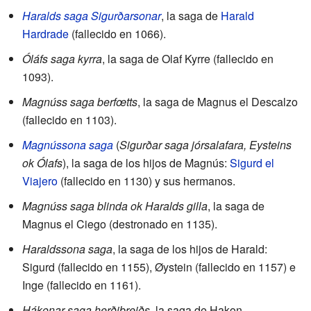
Haralds saga Sigurðarsonar
, la saga de
Harald
Hardrade
(fallecido en 1066).
Óláfs saga kyrra
, la saga de Olaf Kyrre (fallecido en
1093).
Magnúss saga berfœtts
, la saga de Magnus el Descalzo
(fallecido en 1103).
Magnússona saga
(
Sigurðar saga jórsalafara, Eysteins
ok Ólafs
), la saga de los hijos de Magnús:
Sigurd el
Viajero
(fallecido en 1130) y sus hermanos.
Magnúss saga blinda ok Haralds gilla
, la saga de
Magnus el Ciego (destronado en 1135).
Haraldssona saga
, la saga de los hijos de Harald:
Sigurd (fallecido en 1155), Øystein (fallecido en 1157) e
Inge (fallecido en 1161).
Hákonar saga herðibreiðs
, la saga de Hakon