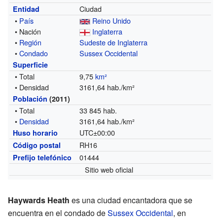
Ciudad
Entidad
•
País
Reino Unido
• Nación
Inglaterra
•
Región
Sudeste de Inglaterra
•
Condado
Sussex Occidental
Superficie
• Total
9,75
km²
• Densidad
3161,64 hab./km²
Población
(2011)
• Total
33 845 hab.
•
Densidad
3161,64 hab./km²
UTC±00:00
Huso horario
RH16
Código postal
01444
Prefijo telefónico
Sitio web oficial
Haywards Heath
es una ciudad encantadora que se
encuentra en el condado de
Sussex Occidental
, en