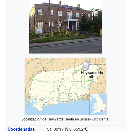
Haywards He
ath
Localización de Haywards Heath en Sussex Occidental
51°00′17″N
0°05′52″O
Coordenadas