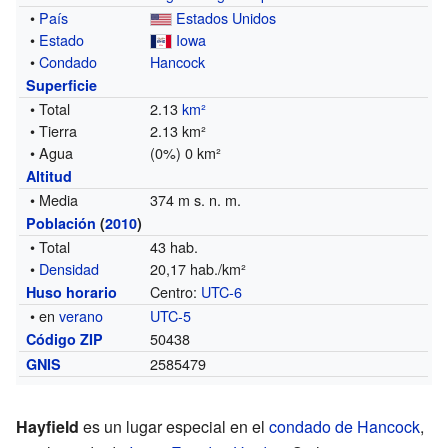
•
País
Estados Unidos
•
Estado
Iowa
•
Condado
Hancock
Superficie
• Total
2.13
km²
• Tierra
2.13 km²
• Agua
(0%) 0 km²
Altitud
• Media
374 m s. n. m.
Población
(
2010
)
• Total
43 hab.
•
Densidad
20,17 hab./km²
Centro:
UTC-6
Huso horario
• en
verano
UTC-5
50438
Código ZIP
2585479
GNIS
Hayfield
es un lugar especial en el
condado de Hancock
,