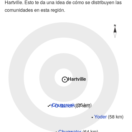
Hartville. Esto te da una idea de cómo se distribuyen las
comunidades en esta región.
Hartville
Chugcreek
(35 km)
Y-O Ranch
(37 km)
Yoder
(58 km)
Chugwater
(64 km)