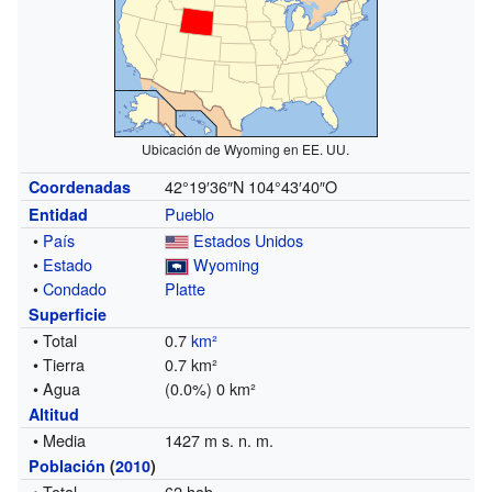
Ubicación de Wyoming en EE. UU.
42°19′36″N
104°43′40″O
Coordenadas
Pueblo
Entidad
•
País
Estados Unidos
•
Estado
Wyoming
•
Condado
Platte
Superficie
• Total
0.7
km²
• Tierra
0.7 km²
• Agua
(0.0%) 0 km²
Altitud
• Media
1427 m s. n. m.
Población
(
2010
)
• Total
62 hab.