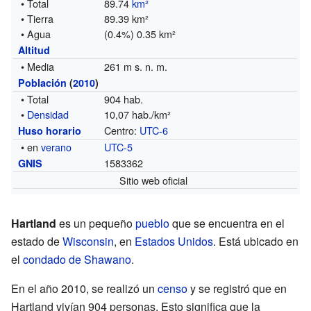
• Total
89.74
km²
• Tierra
89.39 km²
• Agua
(0.4%) 0.35 km²
Altitud
• Media
261 m s. n. m.
Población
(
2010
)
• Total
904 hab.
•
Densidad
10,07 hab./km²
Centro:
UTC-6
Huso horario
• en
verano
UTC-5
1583362
GNIS
Sitio web oficial
Hartland
es un pequeño
pueblo
que se encuentra en el
estado de
Wisconsin
, en
Estados Unidos
. Está ubicado en
el
condado de Shawano
.
En el año 2010, se realizó un
censo
y se registró que en
Hartland vivían 904 personas. Esto significa que la