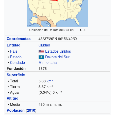
Ubicación de Dakota del Sur en EE. UU.
43°37′29″N
96°56′42″O
Coordenadas
Ciudad
Entidad
•
País
Estados Unidos
•
Estado
Dakota del Sur
•
Condado
Minnehaha
1878
Fundación
Superficie
• Total
5.88
km²
• Tierra
5.87 km²
• Agua
(0.04%) 0 km²
Altitud
• Media
480 m s. n. m.
Población
(
2010
)