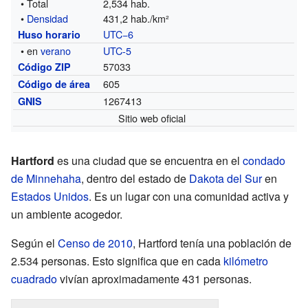
• Total
2,534 hab.
•
Densidad
431,2 hab./km²
UTC−6
Huso horario
• en
verano
UTC-5
57033
Código ZIP
605
Código de área
1267413
GNIS
Sitio web oficial
Hartford
es una ciudad que se encuentra en el
condado
de Minnehaha
, dentro del estado de
Dakota del Sur
en
Estados Unidos
. Es un lugar con una comunidad activa y
un ambiente acogedor.
Según el
Censo de 2010
, Hartford tenía una población de
2.534 personas. Esto significa que en cada
kilómetro
cuadrado
vivían aproximadamente 431 personas.