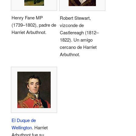
Henry Fane MP
Robert Stewart,
(1739–1802), padre de
vizconde de
Harriet Arbuthnot.
Castlereagh (1812–
1822). Un amigo
cercano de Harriet
Arbuthnot.
El Duque de
Wellington
. Harriet
Arbuthnot fue su