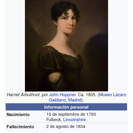
, por
John Hoppner
. Ca. 1805. (
Museo Lázaro
Harriet Arbuthnot
Galdiano
,
Madrid
).
Información personal
10 de septiembre de 1793
Nacimiento
Fulbeck,
Lincolnshire
2 de agosto de 1834
Fallecimiento