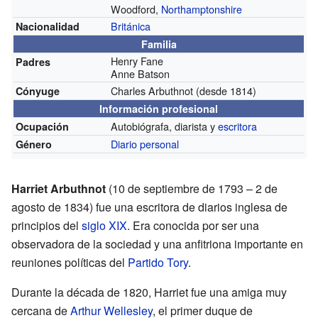
Woodford,
Northamptonshire
Británica
Nacionalidad
Familia
Henry Fane
Padres
Anne Batson
Charles Arbuthnot
(desde 1814)
Cónyuge
Información profesional
Autobiógrafa, diarista y
escritora
Ocupación
Diario personal
Género
Harriet Arbuthnot
(10 de septiembre de 1793 – 2 de
agosto de 1834) fue una escritora de diarios inglesa de
principios del
siglo XIX
. Era conocida por ser una
observadora de la sociedad y una anfitriona importante en
reuniones políticas del
Partido Tory
.
Durante la década de 1820, Harriet fue una amiga muy
cercana de
Arthur Wellesley
, el primer duque de