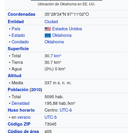
Ubicación de Oklahoma en EE. UU.
35°28′34″N
97°11′02″O
Coordenadas
Ciudad
Entidad
•
País
Estados Unidos
•
Estado
Oklahoma
•
Condado
Oklahoma
Superficie
• Total
30.7
km²
• Tierra
30.7 km²
• Agua
(0%) 0 km²
Altitud
• Media
337 m s. n. m.
Población
(
2010
)
• Total
5095 hab.
•
Densidad
195,88 hab./km²
Centro:
UTC-6
Huso horario
• en
verano
UTC-5
73045
Código ZIP
405
Código de área