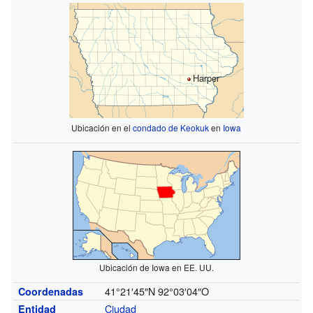
Harper
Ubicación en el
condado de Keokuk
en
Iowa
Ubicación de Iowa en EE. UU.
41°21′45″N
92°03′04″O
Coordenadas
Ciudad
Entidad