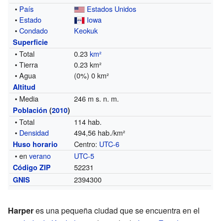
•
País
Estados Unidos
•
Estado
Iowa
•
Condado
Keokuk
Superficie
• Total
0.23
km²
• Tierra
0.23 km²
• Agua
(0%) 0 km²
Altitud
• Media
246 m s. n. m.
Población
(
2010
)
• Total
114 hab.
•
Densidad
494,56 hab./km²
Centro:
UTC-6
Huso horario
• en
verano
UTC-5
52231
Código ZIP
2394300
GNIS
Harper
es una pequeña ciudad que se encuentra en el