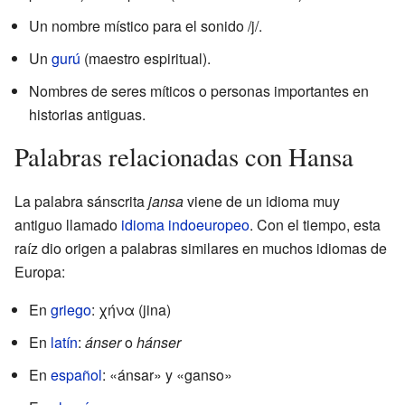
Un nombre místico para el sonido /j/.
Un
gurú
(maestro espiritual).
Nombres de seres míticos o personas importantes en
historias antiguas.
Palabras relacionadas con Hansa
La palabra sánscrita
jansa
viene de un idioma muy
antiguo llamado
idioma indoeuropeo
. Con el tiempo, esta
raíz dio origen a palabras similares en muchos idiomas de
Europa:
En
griego
: χήνα (jina)
En
latín
:
ánser
o
hánser
En
español
: «ánsar» y «ganso»