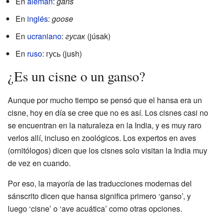
En
alemán
:
gans
En
inglés
:
goose
En
ucraniano
:
гусак
(júsak)
En
ruso
: гусь (jush)
¿Es un cisne o un ganso?
Aunque por mucho tiempo se pensó que el hansa era un
cisne, hoy en día se cree que no es así. Los cisnes casi no
se encuentran en la naturaleza en la India, y es muy raro
verlos allí, incluso en zoológicos. Los expertos en aves
(ornitólogos) dicen que los cisnes solo visitan la India muy
de vez en cuando.
Por eso, la mayoría de las traducciones modernas del
sánscrito dicen que hansa significa primero ‘ganso’, y
luego ‘cisne’ o ‘ave acuática’ como otras opciones.