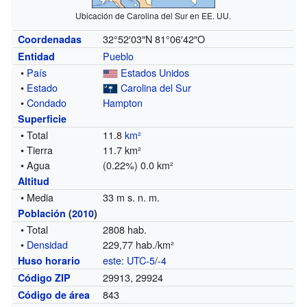
Ubicación de Carolina del Sur en EE. UU.
32°52′03″N
81°06′42″O
Coordenadas
Pueblo
Entidad
•
País
Estados Unidos
•
Estado
Carolina del Sur
•
Condado
Hampton
Superficie
• Total
11.8
km²
• Tierra
11.7 km²
• Agua
(0.22%) 0.0 km²
Altitud
• Media
33 m s. n. m.
Población
(
2010
)
• Total
2808 hab.
•
Densidad
229,77 hab./km²
este
:
UTC-5
/
-4
Huso horario
29913, 29924
Código ZIP
843
Código de área