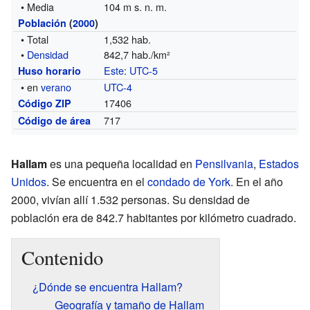
• Media
104 m s. n. m.
Población
(
2000
)
• Total
1,532 hab.
•
Densidad
842,7 hab./km²
Este
:
UTC-5
Huso horario
• en
verano
UTC-4
17406
Código ZIP
717
Código de área
Hallam
es una pequeña localidad en
Pensilvania
,
Estados
Unidos
. Se encuentra en el
condado de York
. En el año
2000, vivían allí 1.532 personas. Su densidad de
población era de 842.7 habitantes por kilómetro cuadrado.
Contenido
¿Dónde se encuentra Hallam?
Geografía y tamaño de Hallam