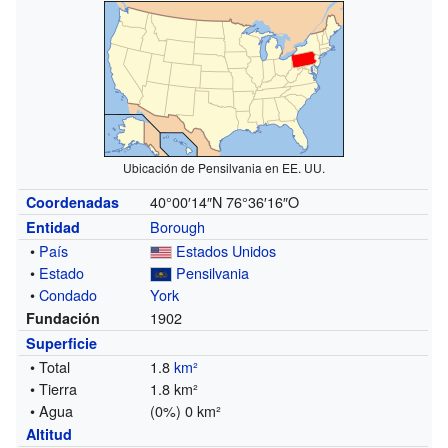
Ubicación de Pensilvania en EE. UU.
40°00′14″N
76°36′16″O
Coordenadas
Borough
Entidad
•
País
Estados Unidos
•
Estado
Pensilvania
•
Condado
York
1902
Fundación
Superficie
• Total
1.8
km²
• Tierra
1.8 km²
• Agua
(0%) 0 km²
Altitud