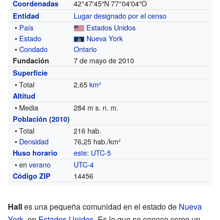
42°47′45″N
77°04′04″O
Coordenadas
Lugar designado por el censo
Entidad
•
País
Estados Unidos
•
Estado
Nueva York
•
Condado
Ontario
7 de mayo de 2010
Fundación
Superficie
• Total
2,65
km²
Altitud
• Media
284 m s. n. m.
Población
(
2010
)
• Total
216 hab.
•
Densidad
76,25 hab./km²
este
:
UTC-5
Huso horario
• en
verano
UTC-4
14456
Código ZIP
Hall
es una pequeña comunidad en el estado de
Nueva
York
, en
Estados Unidos
. Es lo que se conoce como un