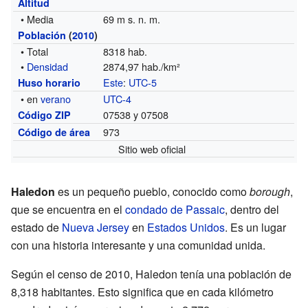
Altitud
• Media
69 m s. n. m.
Población
(
2010
)
• Total
8318 hab.
•
Densidad
2874,97 hab./km²
Este
:
UTC-5
Huso horario
• en
verano
UTC-4
07538 y 07508
Código ZIP
973
Código de área
Sitio web oficial
Haledon
es un pequeño pueblo, conocido como
borough
,
que se encuentra en el
condado de Passaic
, dentro del
estado de
Nueva Jersey
en
Estados Unidos
. Es un lugar
con una historia interesante y una comunidad unida.
Según el censo de 2010, Haledon tenía una población de
8,318 habitantes. Esto significa que en cada kilómetro