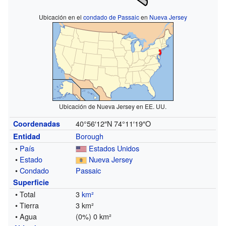
Ubicación en el
condado de Passaic
en
Nueva Jersey
Ubicación de Nueva Jersey en EE. UU.
40°56′12″N
74°11′19″O
Coordenadas
Borough
Entidad
•
País
Estados Unidos
•
Estado
Nueva Jersey
•
Condado
Passaic
Superficie
• Total
3
km²
• Tierra
3 km²
• Agua
(0%) 0 km²