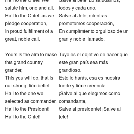
salute him, one and all.
todos y cada uno.
Hail to the Chief, as we
Salve al Jefe, mientras
pledge cooperation,
prometemos cooperación,
In proud fulfillment of a
En cumplimiento orgulloso de un
great, noble call.
gran y noble llamado.
Yours is the aim to make
Tuyo es el objetivo de hacer que
this grand country
este gran país sea más
grander,
grandioso.
This you will do, that is
Esto lo harás, esa es nuestra
our strong, firm belief.
fuerte y firme creencia.
Hail to the one we
¡Salve al que elegimos como
selected as commander,
comandante,
Hail to the President!
Salve al presidente! ¡Salve al
Hail to the Chief!
jefe!