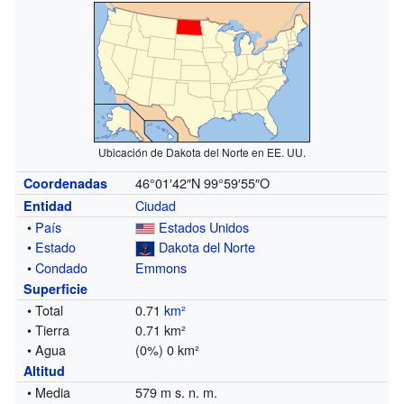
Ubicación de Dakota del Norte en EE. UU.
46°01′42″N
99°59′55″O
Coordenadas
Ciudad
Entidad
•
País
Estados Unidos
•
Estado
Dakota del Norte
•
Condado
Emmons
Superficie
• Total
0.71
km²
• Tierra
0.71 km²
• Agua
(0%) 0 km²
Altitud
• Media
579 m s. n. m.