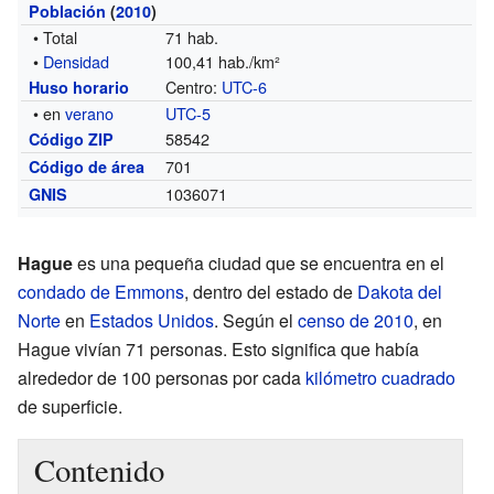
Población
(
2010
)
• Total
71 hab.
•
Densidad
100,41 hab./km²
Centro:
UTC-6
Huso horario
• en
verano
UTC-5
58542
Código ZIP
701
Código de área
1036071
GNIS
Hague
es una pequeña ciudad que se encuentra en el
condado de Emmons
, dentro del estado de
Dakota del
Norte
en
Estados Unidos
. Según el
censo de 2010
, en
Hague vivían 71 personas. Esto significa que había
alrededor de 100 personas por cada
kilómetro cuadrado
de superficie.
Contenido