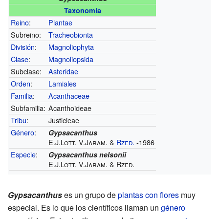
Taxonomía
Reino
:
Plantae
Subreino:
Tracheobionta
División
:
Magnoliophyta
Clase
:
Magnoliopsida
Subclase:
Asteridae
Orden
:
Lamiales
Familia
:
Acanthaceae
Subfamilia:
Acanthoideae
Tribu
:
Justicieae
Género
:
Gypsacanthus
E.J.Lott, V.Jaram. &
Rzed.
-1986
Especie
:
Gypsacanthus nelsonii
E.J.Lott, V.Jaram. & Rzed.
Gypsacanthus
es un grupo de
plantas con flores
muy
especial. Es lo que los científicos llaman un
género