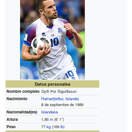
Datos personales
Nombre completo
Gylfi Þór Sigurðsson
Nacimiento
Hafnarfjörður
,
Islandia
8 de septiembre de 1989
Nacionalidad(es)
Islandesa
Altura
1,85
m
(6
′
1
″
)
Peso
77
kg
(169
lb
)