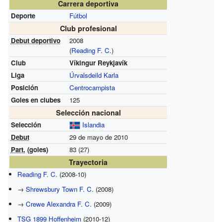
Carrera deportiva
Deporte
Fútbol
Club profesional
Debut deportivo
2008
(
Reading F. C.
)
Club
Víkingur Reykjavík
Liga
Úrvalsdeild Karla
Posición
Centrocampista
Goles en clubes
125
Selección nacional
Selección
Islandia
Debut
29 de mayo de 2010
Part.
(goles)
83 (27)
Trayectoria
Reading F. C.
(2008-10)
→
Shrewsbury Town F. C.
(2008)
→
Crewe Alexandra F. C.
(2009)
TSG 1899 Hoffenheim
(2010-12)