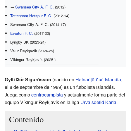
→
Swansea City A. F. C.
(2012)
Tottenham Hotspur F. C.
(2012-14)
Swansea City A. F. C. (2014-17)
Everton F. C.
(2017-22)
Lyngby BK (2023-24)
Valur Reykjavík (2024-25)
Víkingur Reykjavík (2025-)
Gylfi Þór Sigurðsson
(nacido en
Hafnarfjörður
,
Islandia
,
el 8 de septiembre de 1989) es un futbolista islandés.
Juega como
centrocampista
y actualmente forma parte del
equipo Víkingur Reykjavík en la liga
Úrvalsdeild Karla
.
Contenido