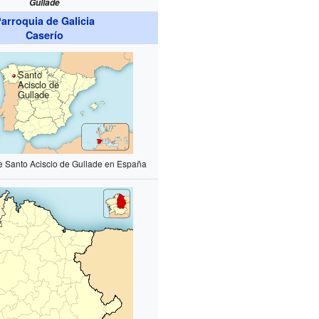
Gullade
arroquia de Galicia
Caserío
Santo
Acisclo de
Gullade
e Santo Acisclo de Gullade en España