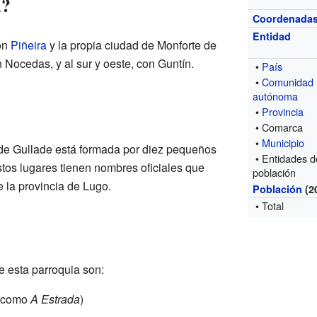
a?
Coordenada
Entidad
con
Piñeira
y la propia ciudad de Monforte de
n Nocedas, y al sur y oeste, con Guntín.
•
País
•
Comunidad
autónoma
•
Provincia
• Comarca
•
Municipio
 de Gullade está formada por diez pequeños
• Entidades d
tos lugares tienen nombres oficiales que
población
 la provincia de Lugo.
Población
(2
• Total
e esta parroquia son:
a como
A Estrada
)