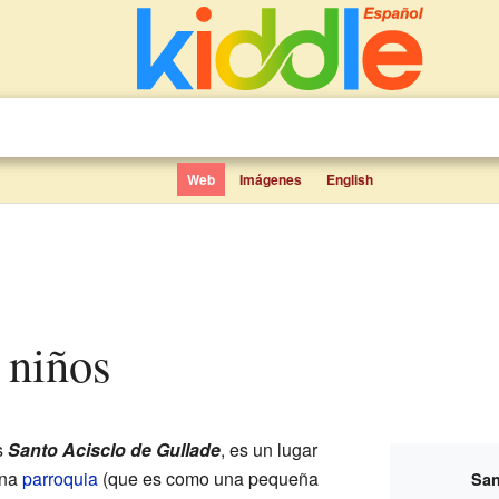
Web
Imágenes
English
a niños
s
Santo Acisclo de Gullade
, es un lugar
una
parroquia
(que es como una pequeña
San