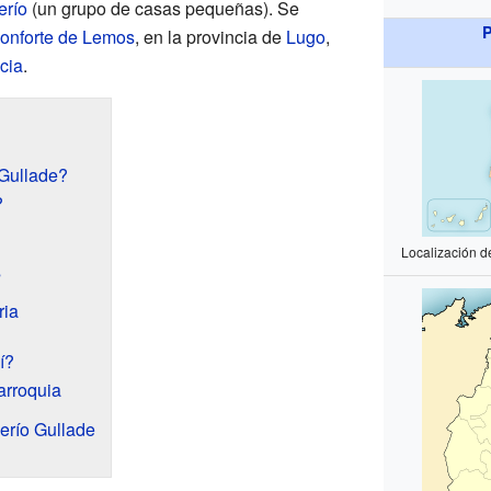
erío
(un grupo de casas pequeñas). Se
P
onforte de Lemos
, en la provincia de
Lugo
,
cia
.
 Gullade?
?
Localización d
s
ria
í?
arroquia
erío Gullade