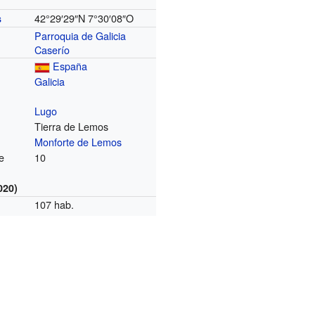
42°29′29″N
7°30′08″O
s
Parroquia de Galicia
Caserío
España
Galicia
Lugo
Tierra de Lemos
Monforte de Lemos
e
10
020)
107 hab.