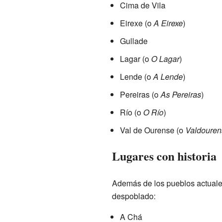
Cima de Vila
Eirexe (o
A Eirexe
)
Gullade
Lagar (o
O Lagar
)
Lende (o
A Lende
)
Pereiras (o
As Pereiras
)
Río (o
O Río
)
Val de Ourense (o
Valdouren
Lugares con historia
Además de los pueblos actuales
despoblado:
A Chá